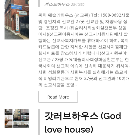
게스트하우스
20/10/30
위치 웨슬리하우스 (선교관) Tel : 1588-0692서울
및 경인지역 선교관 27곳 선교관 및 차량사용 상
담 : 조정진 목사 (웨슬리사회성화실천본부 상임
이사)(선교관이용시에는 선교사지원재단에서 발
행하는 선교사복지카드를 휴대하셔야 하며, 복지
카드발급에 관한 자세한 사항은 선교사지원재단
웹사이트를 참조하시기 바랍니다)선교지원분야
선교관 / 차량 개요웨슬리사회성화실천본부는 한
국사회의 선교적 이슈에 신속히 대응하기 위하여,
사회 성화운동과 사회복지를 실천해가는 초교파
적 비영리기관으로 현재 27곳의 선교관과 10여대
의 선교차량을 운영...
Read More
갓러브하우스 (God
love house)