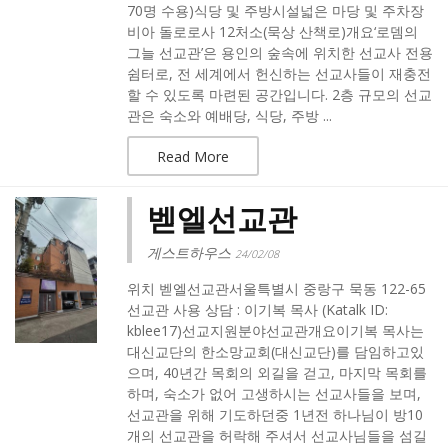
70명 수용)식당 및 주방시설넓은 마당 및 주차장
비아 돌로로사 12처소(묵상 산책로)개요‘로뎀의
그늘 선교관’은 용인의 숲속에 위치한 선교사 전용
쉼터로, 전 세계에서 헌신하는 선교사들이 재충전
할 수 있도록 마련된 공간입니다. 2층 규모의 선교
관은 숙소와 예배당, 식당, 주방 ...
Read More
벧엘선교관
게스트하우스
24/02/08
위치 벧엘선교관서울특별시 중랑구 묵동 122-65
선교관 사용 상담 : 이기복 목사 (Katalk ID:
kblee17)선교지원분야선교관개요이기복 목사는
대신교단의 한소망교회(대신교단)를 담임하고있
으며, 40년간 목회의 외길을 걷고, 마지막 목회를
하며, 숙소가 없어 고생하시는 선교사들을 보며,
선교관을 위해 기도하던중 1년전 하나님이 방10
개의 선교관을 허락해 주셔서 선교사님들을 섬길