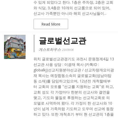
수 있게 되었다고 한다. 1층은 주차장, 2층은 교회
와 식당, 3,4층은 10개의 선교룸으로 되어 있어,
선교사 가족뿐만 아니라 해외 선교사님들이...
Read More
글로벌선교관
게스트하우스
23/09/06
위치 글로벌선교관경기도 과천시 문원청계4길 13
선교관 사용 상담 : 이광재 목사 (카톡ID :
globalkj)선교지원분야선교관 / 선교차량개요이광
재 목사는 예장합동소속의 글로벌교회(성남야탑
동 소재)를 담임하고있으며, 12년전 개척할때부
터 교회의 모토를 "선교를 지원하는 교회"로 하고,
교회 성도 각 가정마다 한분의 선교사와 결연을
맺고, 기도와 물질로 후원하는 선교적교회로 의
모델로 사역하여 왔다. 각 가정이 한 선교사와 10
년이 넘게 가족처럼 기도하고 도우며 선교에 동참
하고 있다. 또한 개척초기 부터 현 선교관의 1층을