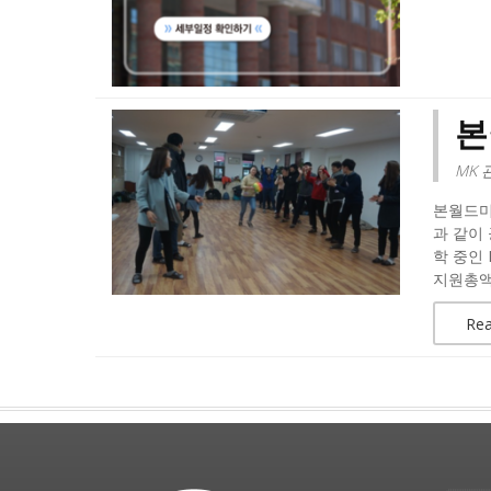
본
MK 
본월드미
과 같이 
학 중인 
지원총액 :
Re