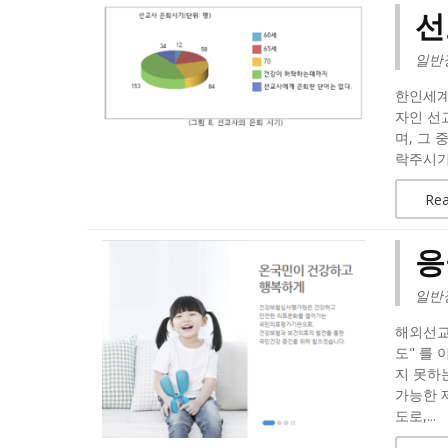
선
일반
한인세계
자인 선교
며, 그
락주시기 
Re
응
일반
해외선교
도" 를
지 못하
가능한 
도로,...