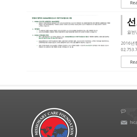
Re
선
일반
2016년
02.753
Re
hic