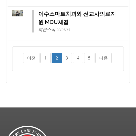
이수스마트치과와 선교사의료지
원 MOU체결
최근소식
20/05/15
이전
1
2
3
4
5
다음