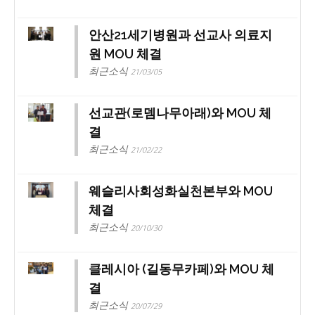
안산21세기병원과 선교사 의료지
원 MOU 체결
최근소식
21/03/05
선교관(로뎀나무아래)와 MOU 체
결
최근소식
21/02/22
웨슬리사회성화실천본부와 MOU
체결
최근소식
20/10/30
클레시아 (길동무카페)와 MOU 체
결
최근소식
20/07/29