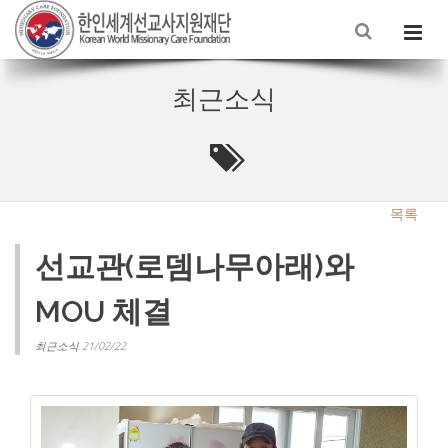
최근소식
목록
선교관(로뎀나무아래)와
MOU 체결
최근소식 21/02/22