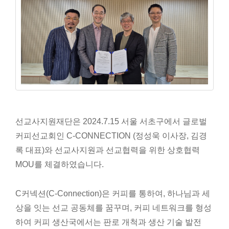
선교사지원재단은 2024.7.15 서울 서초구에서 글로벌
커피선교회인 C-CONNECTION (정성욱 이사장, 김경
록 대표)와 선교사지원과 선교협력을 위한
상호협력
MOU를 체결하였습니다.
C
커넥션
(C-Connection)
은
커피를
통하여,
하나님과
세
상을
잇는
선교
공동체를
꿈꾸며
,
커피
네트워크를
형성
하여
커피
생산국에서는
판로
개척과
생산
기술
발전