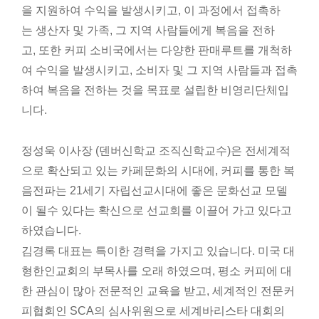
을
지원하여
수익을
발생시키고
,
이
과정에서
접촉하
는
생산자
및
가족
,
그
지역
사람들에게
복음을
전하
고
,
또한
커피
소비국에서는
다양한
판매루트를
개척하
여
수익을
발생시키고,
소비자
및
그
지역
사람들과
접촉
하여
복음을
전하는
것을
목표로
설립한
비영리단체입
니다.
정성욱 이사장 (덴버신학교 조직신학교수)은 전세계적
으로 확산되고 있는 카페문화의 시대에, 커피를 통한 복
음전파는
21세기 자립선교시대에
좋은 문화선교 모델
이 될수 있다는 확신으로 선교회를 이끌어 가고 있다고
하였습니다.
김경록 대표는 특이한 경력을 가지고 있습니다. 미국 대
형한인교회의 부목사를 오래 하였으며, 평소 커피에 대
한 관심이 많아 전문적인 교육을 받고, 세계적인 전문커
피협회인 SCA의 심사위원으로 세계바리스타 대회의