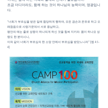
조금 더디더라도
,
함께 하는 것이 하나님의 능력이며
,
영광입니
다
.
“
너희가 부르심을 받은 일에 합당하게 행하여
,
모든 겸손과 온유로 하고 오
래참음으로 사랑가운데서 서로 용납하고
,
평안의 매는 줄로 성령이 하나되게 하신 것을 힘써 지키라
.
몸이 하나요 성
령도 한 분이시니
,
이와 같이 너희가 부르심의 한 소망 안에서 부르심을 받았느니라
” [
엡
4:1-
4]