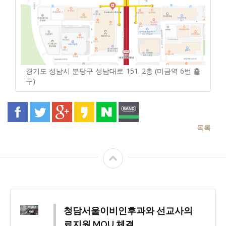
경기도 성남시 분당구 성남대로 151. 2층 (미금역 6번 출
구)
목록
청담서울이비인후과와 선교사의
료지원 MOU 체결