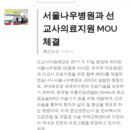
서울나우병원과 선
교사의료지원 MOU
체결
최근소식
17/09/15
선교사지원재단은 2017. 9. 15일 분당에 위치한
서울나우병원 (강형욱 이사장, 유석주 대표원장)
과 선교사 의료지원을 위한 협력 MOU를 체결하
였습니다.서울나우병원은 2002년 설립한 병원으
로, 국내최초로 세계적수준의 의료기술을 보유하
기 위하여, 한국형 무릎인공관절(b.r.knee)과 최소
침습술(MIS) 수술기구 등을 자체 개발하여, 선진
의술을 통하여 환자의 삶의 질 향상을 목표로 하
는 병원이며, 미국 존슨앤존슨사 및 린바텍사의
인공관절 및 관절경 수술 국제교육센터로 지정되
어 국내외 전문의 프로그램을 운영하고 있으며,
외국...