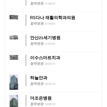
협력병원
21/08/29
RS다나 재활의학과의원
협력병원
21/04/03
안산21세기병원
협력병원
21/03/05
이수스마트치과
협력병원
20/05/15
하늘안과
협력병원
20/02/18
더조은병원
협력병원
19/08/10