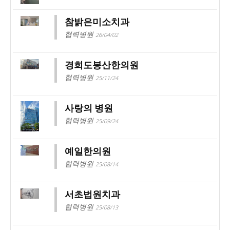
참밝은미소치과
협력병원
26/04/02
경희도봉산한의원
협력병원
25/11/24
사랑의 병원
협력병원
25/09/24
예일한의원
협력병원
25/08/14
서초법원치과
협력병원
25/08/13