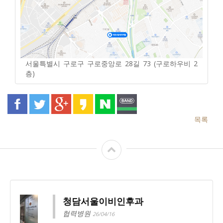
서울특별시 구로구 구로중앙로 28길 73 (구로하우비 2
층)
목록
청담서울이비인후과
협력병원
26/04/16