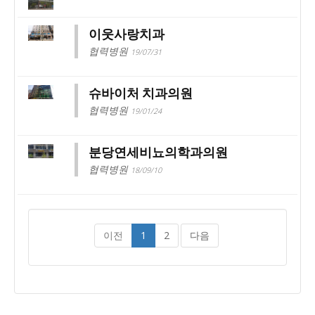
이웃사랑치과
협력병원
19/07/31
슈바이처 치과의원
협력병원
19/01/24
분당연세비뇨의학과의원
협력병원
18/09/10
이전
1
2
다음