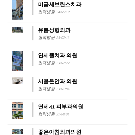
미금세브란스치과
협력병원
24/06/19
유봄성형외과
협력병원
23/07/13
연세웰치과 의원
협력병원
23/02/22
서울온안과 의원
협력병원
23/01/04
연세41 피부과의원
협력병원
22/08/31
좋은아침외과의원