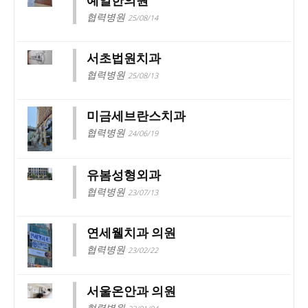
예일한의원
협력병원
25/08/14
서초법원치과
협력병원
25/08/13
미금세브란스치과
협력병원
24/06/19
유봄성형외과
협력병원
23/07/13
연세웰치과 의원
협력병원
23/02/22
서울온안과 의원
협력병원