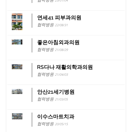
23/01/04
연세41 피부과의원
협력병원
22/08/31
좋은아침외과의원
협력병원
21/08/29
RS다나 재활의학과의원
협력병원
21/04/03
안산21세기병원
협력병원
21/03/05
이수스마트치과
협력병원
20/05/15