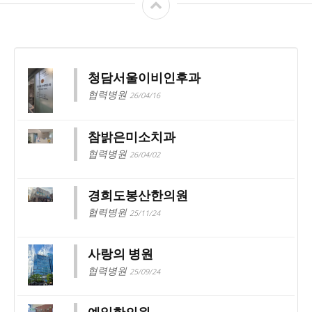
청담서울이비인후과
협력병원
26/04/16
참밝은미소치과
협력병원
26/04/02
경희도봉산한의원
협력병원
25/11/24
사랑의 병원
협력병원
25/09/24