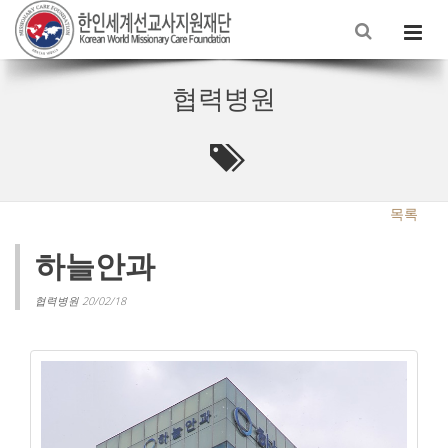
협력병원
목록
하늘안과
협력병원 20/02/18