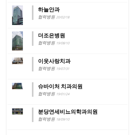
하늘안과
협력병원
20/02/18
더조은병원
협력병원
19/08/10
이웃사랑치과
협력병원
19/07/31
슈바이처 치과의원
협력병원
19/01/24
분당연세비뇨의학과의원
협력병원
18/09/10