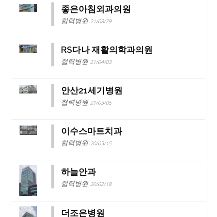
좋은아침외과의원
협력병원
21/08/29
RS다나 재활의학과의원
협력병원
21/04/03
안산21세기병원
협력병원
21/03/05
이수스마트치과
협력병원
20/05/15
하늘안과
협력병원
20/02/18
더조은병원