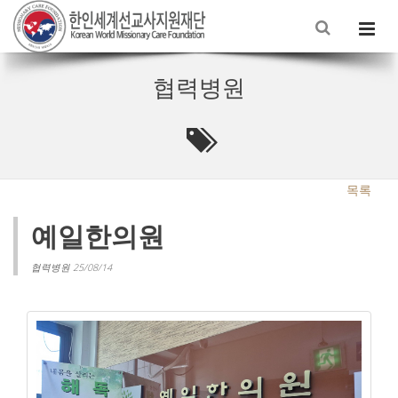
협력병원
목록
예일한의원
협력병원 25/08/14