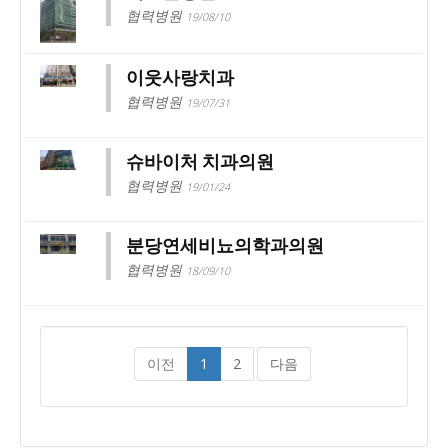
협력병원
19/08/10
이웃사랑치과
협력병원
19/07/31
슈바이처 치과의원
협력병원
19/01/24
분당연세비뇨의학과의원
협력병원
18/09/10
이전
1
2
다음