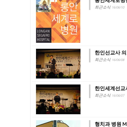
롱안세계로병원
최근소식
16/06/10
한인선교사 의
최근소식
16/06/08
한인세계선교사대회
최근소식
16/06/07
형치과 병원 