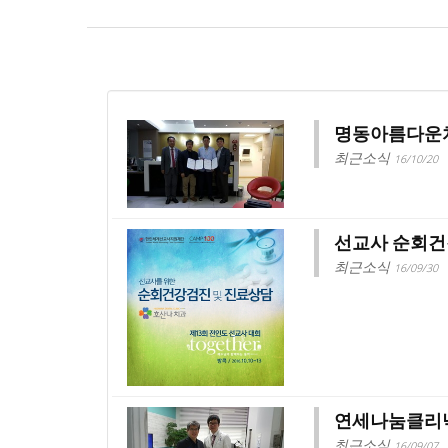
명동아름다운치
최근소식
16/10/20
선교사 순회건
최근소식
16/09/30
연세나눔클리닉
최근소식
16/09/07