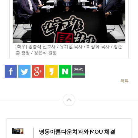
[좌우] 송충석 선교사 / 유기성 목사 / 이상화 목사 / 장순
흥 총장 / 강윤식 원장
목록
명동아름다운치과와 MOU 체결