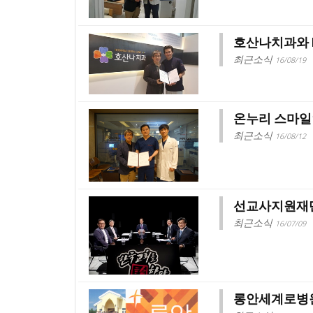
호산나치과와 
최근소식
16/08/19
온누리 스마일
최근소식
16/08/12
선교사지원재단
최근소식
16/07/09
롱안세계로병원