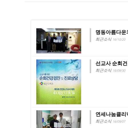
명동아름다운치
최근소식
16/10/20
선교사 순회건
최근소식
16/09/30
연세나눔클리닉
최근소식
16/09/07