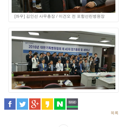
[좌우] 김인선 사무총장 / 이건오 전 포항선린병원장
목록